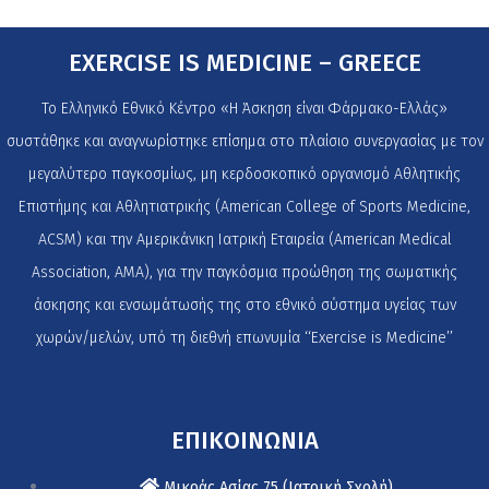
EXERCISE IS MEDICINE – GREECE
Το Ελληνικό Εθνικό Κέντρο «Η Άσκηση είναι Φάρμακο-Ελλάς»
συστάθηκε και αναγνωρίστηκε επίσημα στο πλαίσιο συνεργασίας με τον
μεγαλύτερο παγκοσμίως, μη κερδοσκοπικό οργανισμό Αθλητικής
Επιστήμης και Αθλητιατρικής (American College of Sports Medicine,
ACSM) και την Αμερικάνικη Ιατρική Εταιρεία (American Medical
Association, AMA), για την παγκόσμια προώθηση της σωματικής
άσκησης και ενσωμάτωσής της στο εθνικό σύστημα υγείας των
χωρών/μελών, υπό τη διεθνή επωνυμία ‘‘Exercise is Medicine’’
ΕΠΙΚΟΙΝΩΝΙΑ
Μικράς Ασίας 75 (Ιατρική Σχολή)