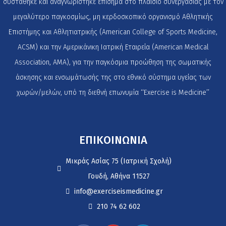
συστάθηκε και αναγνωρίστηκε επίσημα στο πλαίσιο συνεργασίας με τον
μεγαλύτερο παγκοσμίως, μη κερδοσκοπικό οργανισμό Αθλητικής
Επιστήμης και Αθλητιατρικής (American College of Sports Medicine,
ACSM) και την Αμερικάνικη Ιατρική Εταιρεία (American Medical
Association, AMA), για την παγκόσμια προώθηση της σωματικής
άσκησης και ενσωμάτωσής της στο εθνικό σύστημα υγείας των
χωρών/μελών, υπό τη διεθνή επωνυμία ‘‘Exercise is Medicine’’
ΕΠΙΚΟΙΝΩΝΙΑ
Μικράς Ασίας 75 (Ιατρική Σχολή)
Γουδή, Αθήνα 11527
info@exerciseismedicine.gr
210 74 62 602