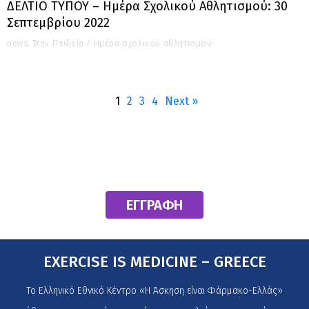
ΔΕΛΤΙΟ ΤΥΠΟΥ – Ημέρα Σχολικού Αθλητισμού: 30
Σεπτεμβρίου 2022
news
,
Στην Παιδεία
/
Ημέρα σχολικού αθλητισμού
1
2
3
4
Next »
Γίνε Μέλος του Εθνικού Κέντρου
ΕΓΓΡΑΦΗ
EXERCISE IS MEDICINE – GREECE
Το Ελληνικό Εθνικό Κέντρο «Η Άσκηση είναι Φάρμακο-Ελλάς»