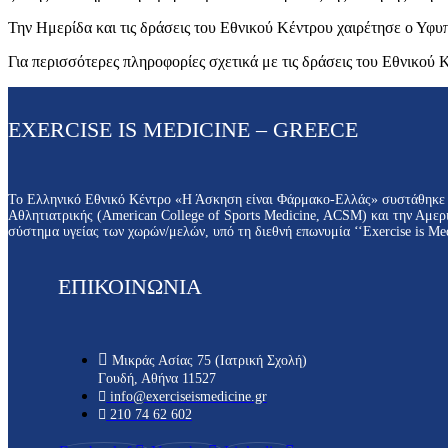
Την Ημερίδα και τις δράσεις του Εθνικού Κέντρου χαιρέτησε ο Υφυ
Για περισσότερες πληροφορίες σχετικά με τις δράσεις του Εθνικού Κ
EXERCISE IS MEDICINE – GREECE
Το Ελληνικό Εθνικό Κέντρο «Η Άσκηση είναι Φάρμακο-Ελλάς» συστάθηκε κ
Αθλητιατρικής (American College of Sports Medicine, ACSM) και την Αμερ
σύστημα υγείας των χωρών/μελών, υπό τη διεθνή επωνυμία ‘‘Exercise is Med
ΕΠΙΚΟΙΝΩΝΙΑ
Μικράς Ασίας 75 (Ιατρική Σχολή)
Γουδή, Αθήνα 11527
info@exerciseismedicine.gr
210 74 62 602