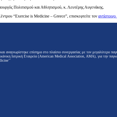
πουργός Πολιτισμού και Αθλητισμού, κ. Λευτέρης Αυγενάκης.
έντρου “Exercise is Medicine – Greece”, επισκεφτείτε τον
αντίστοιχο
αι αναγνωρίστηκε επίσημα στο πλαίσιο συνεργασίας με τον μεγαλύτερο παγ
ικάνικη Ιατρική Εταιρεία (American Medical Association, AMA), για την π
icine’’