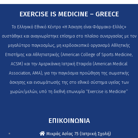
EXERCISE IS MEDICINE – GREECE
Το Ελληνικό Εθνικό Κέντρο «Η Άσκηση είναι Φάρμακο-Ελλάς»
συστάθηκε και αναγνωρίστηκε επίσημα στο πλαίσιο συνεργασίας με τον
μεγαλύτερο παγκοσμίως, μη κερδοσκοπικό οργανισμό Αθλητικής
Επιστήμης και Αθλητιατρικής (American College of Sports Medicine,
ACSM) και την Αμερικάνικη Ιατρική Εταιρεία (American Medical
Association, AMA), για την παγκόσμια προώθηση της σωματικής
άσκησης και ενσωμάτωσής της στο εθνικό σύστημα υγείας των
χωρών/μελών, υπό τη διεθνή επωνυμία ‘‘Exercise is Medicine’’
ΕΠΙΚΟΙΝΩΝΙΑ
Μικράς Ασίας 75 (Ιατρική Σχολή)