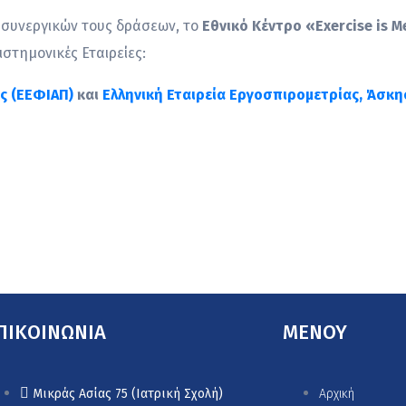
 συνεργικών τους δράσεων, το
Εθνικό Κέντρο «Exercise is M
στημονικές Εταιρείες:
ης (ΕΕΦΙΑΠ)
και
Ελληνική Εταιρεία Εργοσπιρομετρίας, Άσκ
ΠΙΚΟΙΝΩΝΙΑ
MENOY
Μικράς Ασίας 75 (Ιατρική Σχολή)
Αρχική