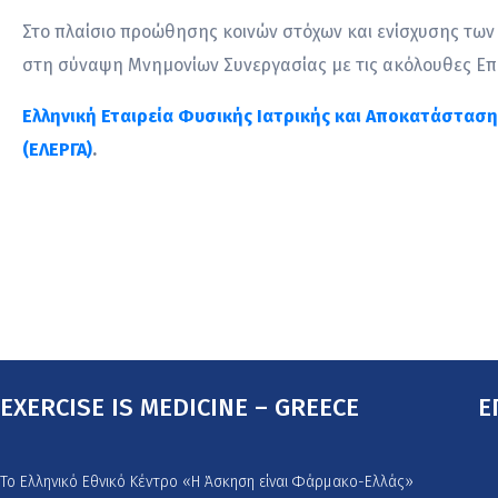
Στο πλαίσιο προώθησης κοινών στόχων και ενίσχυσης των
στη σύναψη Μνημονίων Συνεργασίας με τις ακόλουθες Επι
Ελληνική Εταιρεία Φυσικής Ιατρικής και Αποκατάστασ
(ΕΛΕΡΓΑ)
.
EXERCISE IS MEDICINE – GREECE
Ε
Το Ελληνικό Εθνικό Κέντρο «Η Άσκηση είναι Φάρμακο-Ελλάς»