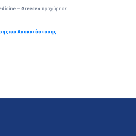
edicine – Greece»
προχώρησε
ησης και Αποκατάστασης