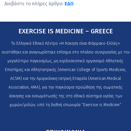
Διαβάστε το πλήρες άρθρο:
ΕΔΩ
EXERCISE IS MEDICINE – GREECE
Το Ελληνικό Εθνικό Κέντρο «Η Άσκηση είναι Φάρμακο-Ελλάς»
συστάθηκε και αναγνωρίστηκε επίσημα στο πλαίσιο συνεργασίας με τον
μεγαλύτερο παγκοσμίως, μη κερδοσκοπικό οργανισμό Αθλητικής
Επιστήμης και Αθλητιατρικής (American College of Sports Medicine,
ACSM) και την Αμερικάνικη Ιατρική Εταιρεία (American Medical
Association, AMA), για την παγκόσμια προώθηση της σωματικής
άσκησης και ενσωμάτωσής της στο εθνικό σύστημα υγείας των
χωρών/μελών, υπό τη διεθνή επωνυμία ‘‘Exercise is Medicine’’