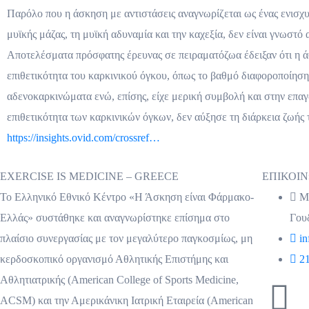
Παρόλο που η άσκηση με αντιστάσεις αναγνωρίζεται ως ένας ενισχυτ
μυϊκής μάζας, τη μυϊκή αδυναμία και την καχεξία, δεν είναι γνωστό
Αποτελέσματα πρόσφατης έρευνας σε πειραματόζωα έδειξαν ότι η ά
επιθετικότητα του καρκινικού όγκου, όπως το
βαθμό διαφοροποίησης
αδενοκαρκινώματα ενώ, επίσης, είχε μερική συμβολή και στην επαγω
επιθετικότητα των καρκινικών όγκων, δεν αύξησε τη διάρκεια ζωή
https://insights.ovid.com/crossref…
EXERCISE IS MEDICINE – GREECE
ΕΠΙΚΟΙ
Το Ελληνικό Εθνικό Κέντρο «Η Άσκηση είναι Φάρμακο-
Μι
Ελλάς» συστάθηκε και αναγνωρίστηκε επίσημα στο
Γου
πλαίσιο συνεργασίας με τον μεγαλύτερο παγκοσμίως, μη
in
κερδοσκοπικό οργανισμό Αθλητικής Επιστήμης και
2
Αθλητιατρικής (American College of Sports Medicine,
ACSM) και την Αμερικάνικη Ιατρική Εταιρεία (American