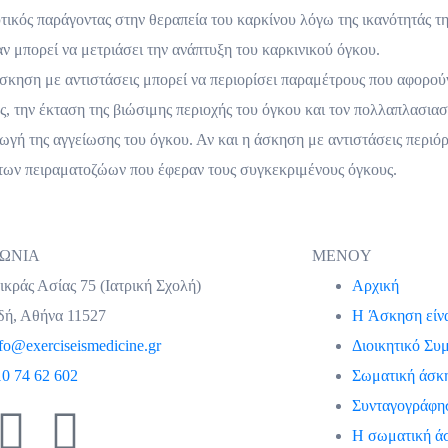
ικός παράγοντας στην θεραπεία του καρκίνου λόγω της ικανότητάς τη
 αν μπορεί να μετριάσει την ανάπτυξη του καρκινικού όγκου.
σκηση με αντιστάσεις μπορεί να περιορίσει παραμέτρους που αφορούν
, την έκταση της βιώσιμης περιοχής του όγκου και τον πολλαπλασια
γή της αγγείωσης του όγκου. Αν και η άσκηση με αντιστάσεις περιόρ
ς των πειραματοζώων που έφεραν τους συγκεκριμένους όγκους.
ΝΩΝΙΑ
MENOY
κράς Ασίας 75 (Ιατρική Σχολή)
Αρχική
δή, Αθήνα 11527
H Άσκηση είν
fo@exerciseismedicine.gr
Διοικητικό Συ
10 74 62 602
Σωματική άσκη
Συνταγογράφησ
Η σωματική άσ