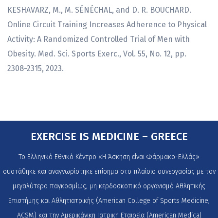
KESHAVARZ, M., M. SÉNÉCHAL, and D. R. BOUCHARD.
Online Circuit Training Increases Adherence to Physical
Activity: A Randomized Controlled Trial of Men with
Obesity. Med. Sci. Sports Exerc., Vol. 55, No. 12, pp.
2308-2315, 2023.
EXERCISE IS MEDICINE – GREECE
Το Ελληνικό Εθνικό Κέντρο «Η Άσκηση είναι Φάρμακο-Ελλάς»
συστάθηκε και αναγνωρίστηκε επίσημα στο πλαίσιο συνεργασίας με τον
μεγαλύτερο παγκοσμίως, μη κερδοσκοπικό οργανισμό Αθλητικής
Επιστήμης και Αθλητιατρικής (American College of Sports Medicine,
ACSM) και την Αμερικάνικη Ιατρική Εταιρεία (American Medical