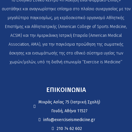
Το Ελληνικό Εθνικό Κέντρο «Η Άσκηση είναι Φάρμακο-Ελλάς»
συστάθηκε και αναγνωρίστηκε επίσημα στο πλαίσιο συνεργασίας με τον
μεγαλύτερο παγκοσμίως, μη κερδοσκοπικό οργανισμό Αθλητικής
Επιστήμης και Αθλητιατρικής (American College of Sports Medicine,
ACSM) και την Αμερικάνικη Ιατρική Εταιρεία (American Medical
Association, AMA), για την παγκόσμια προώθηση της σωματικής
άσκησης και ενσωμάτωσής της στο εθνικό σύστημα υγείας των
χωρών/μελών, υπό τη διεθνή επωνυμία ‘‘Exercise is Medicine’’
ΕΠΙΚΟΙΝΩΝΙΑ
Μικράς Ασίας 75 (Ιατρική Σχολή)
Γουδή, Αθήνα 11527
info@exerciseismedicine.gr
210 74 62 602