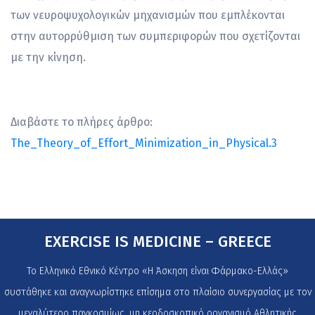
των νευροψυχολογικών μηχανισμών που εμπλέκονται
στην αυτορρύθμιση των συμπεριφορών που σχετίζονται
με την κίνηση.
Διαβάστε το πλήρες άρθρο:
The_Theory_of_Effort_Minimization_in_Physical.3
EXERCISE IS MEDICINE – GREECE
Το Ελληνικό Εθνικό Κέντρο «Η Άσκηση είναι Φάρμακο-Ελλάς»
συστάθηκε και αναγνωρίστηκε επίσημα στο πλαίσιο συνεργασίας με τον
μεγαλύτερο παγκοσμίως, μη κερδοσκοπικό οργανισμό Αθλητικής