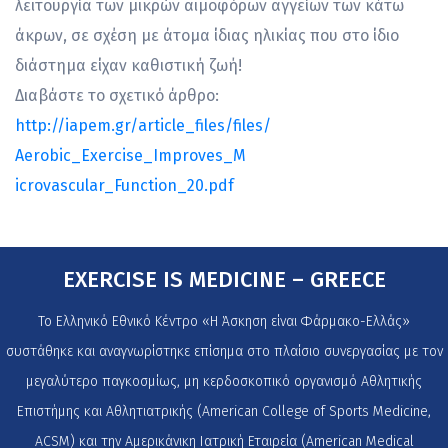
λειτουργία των μικρών αιμοφόρων αγγείων των κάτω
άκρων, σε σχέση με άτομα ίδιας ηλικίας που στο ίδιο
διάστημα είχαν καθιστική ζωή!
Διαβάστε το σχετικό άρθρο:
http://iapem.gr/
article_files/files/
Aerobic_Exercise_Improves_M
icrovascular_Function_20.p
df
EXERCISE IS MEDICINE – GREECE
Το Ελληνικό Εθνικό Κέντρο «Η Άσκηση είναι Φάρμακο-Ελλάς»
συστάθηκε και αναγνωρίστηκε επίσημα στο πλαίσιο συνεργασίας με τον
μεγαλύτερο παγκοσμίως, μη κερδοσκοπικό οργανισμό Αθλητικής
Επιστήμης και Αθλητιατρικής (American College of Sports Medicine,
ACSM) και την Αμερικάνικη Ιατρική Εταιρεία (American Medical