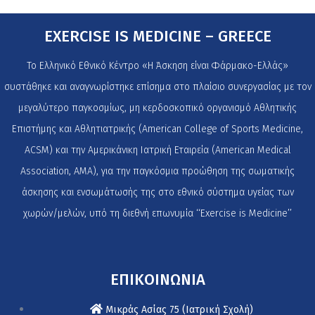
EXERCISE IS MEDICINE – GREECE
Το Ελληνικό Εθνικό Κέντρο «Η Άσκηση είναι Φάρμακο-Ελλάς»
συστάθηκε και αναγνωρίστηκε επίσημα στο πλαίσιο συνεργασίας με τον
μεγαλύτερο παγκοσμίως, μη κερδοσκοπικό οργανισμό Αθλητικής
Επιστήμης και Αθλητιατρικής (American College of Sports Medicine,
ACSM) και την Αμερικάνικη Ιατρική Εταιρεία (American Medical
Association, AMA), για την παγκόσμια προώθηση της σωματικής
άσκησης και ενσωμάτωσής της στο εθνικό σύστημα υγείας των
χωρών/μελών, υπό τη διεθνή επωνυμία ‘‘Exercise is Medicine’’
ΕΠΙΚΟΙΝΩΝΙΑ
Μικράς Ασίας 75 (Ιατρική Σχολή)