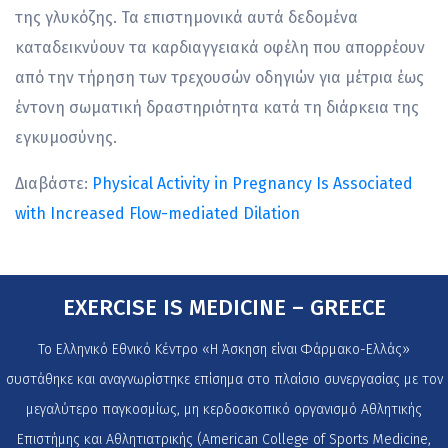
της γλυκόζης. Τα επιστημονικά αυτά δεδομένα
καταδεικνύουν τα καρδιαγγειακά οφέλη που απορρέουν
από την τήρηση των τρεχουσών οδηγιών για μέτρια έως
έντονη σωματική δραστηριότητα κατά τη διάρκεια της
εγκυμοσύνης.
Διαβάστε:
Physical Activity in Pregnancy Is Associated
with Increased Flow-mediated Dilation
EXERCISE IS MEDICINE – GREECE
Το Ελληνικό Εθνικό Κέντρο «Η Άσκηση είναι Φάρμακο-Ελλάς»
συστάθηκε και αναγνωρίστηκε επίσημα στο πλαίσιο συνεργασίας με τον
μεγαλύτερο παγκοσμίως, μη κερδοσκοπικό οργανισμό Αθλητικής
Επιστήμης και Αθλητιατρικής (American College of Sports Medicine,