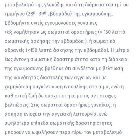
μεταβολισμό της γλυκόζης κατά τη διάρκεια του τρίτου
η
η
τριμήνου (28
–39
εβδομάδα) της εγκυμοσύνης.
Εβδομήντα υγιείς εγκυμονούσες γυναίκες
ταξινομήθηκαν ως σωματικά δραστήριες (> 150 λεπτά
σωματικής άσκησης την εβδομάδα ), ή σωματικά
αδρανείς (<150 λεπτά άσκησης την εβδομάδα). Η μέτρια
έως έντονη σωματική δραστηριότητα κατά τη διάρκεια
της εγκυμοσύνης βρέθηκε ότι συνδέεται με βελτίωση
της ικανότητας διαστολής των αγγείων και με
χαμηλότερη συγκέντρωση ινσουλίνης στο αίμα, ενώ η
καθιστική ζωή δε συσχετίστηκε με τις αντίστοιχες
βελτιώσεις. Στις σωματικά δραστήριες γυναίκες, η
άσκηση ενισχύει την αγγειακή λειτουργία, ενώ
υψηλότερα επίπεδα σωματικής δραστηριότητας
μπορούν να ωφελήσουν περαιτέρω τον μεταβολισμό