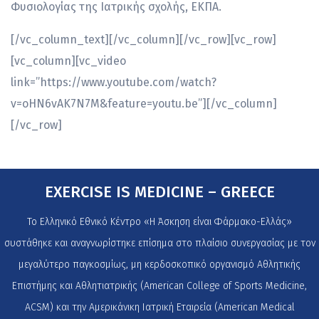
Φυσιολογίας της Ιατρικής σχολής, ΕΚΠΑ.
[/vc_column_text][/vc_column][/vc_row][vc_row]
[vc_column][vc_video
link=”https://www.youtube.com/watch?
v=oHN6vAK7N7M&feature=youtu.be”][/vc_column]
[/vc_row]
EXERCISE IS MEDICINE – GREECE
Το Ελληνικό Εθνικό Κέντρο «Η Άσκηση είναι Φάρμακο-Ελλάς»
συστάθηκε και αναγνωρίστηκε επίσημα στο πλαίσιο συνεργασίας με τον
μεγαλύτερο παγκοσμίως, μη κερδοσκοπικό οργανισμό Αθλητικής
Επιστήμης και Αθλητιατρικής (American College of Sports Medicine,
ACSM) και την Αμερικάνικη Ιατρική Εταιρεία (American Medical