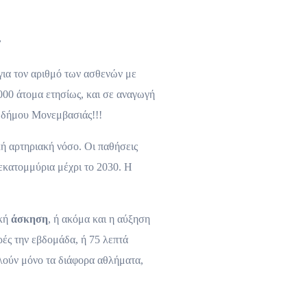
ν
ια τον αριθμό των ασθενών με
000 άτομα ετησίως, και σε αναγωγή
υ δήμου Μονεμβασιάς!!!
κή αρτηριακή νόσο. Οι παθήσεις
εκατομμύρια μέχρι το 2030. Η
ική
άσκηση
, ή ακόμα και η αύξηση
ρές την εβδομάδα, ή 75 λεπτά
λούν μόνο τα διάφορα αθλήματα,