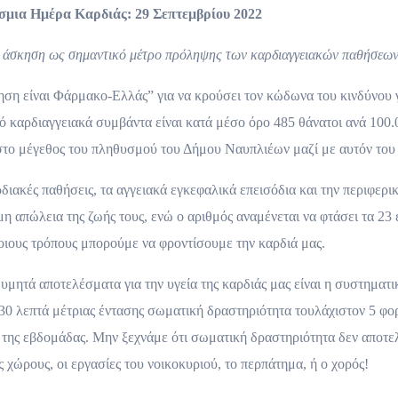
μια Ημέρα Καρδιάς: 29 Σεπτεμβρίου 2022
ν άσκηση ως σημαντικό μέτρο πρόληψης των καρδιαγγειακών παθήσεω
η είναι Φάρμακο-Ελλάς” για να κρούσει τον κώδωνα του κινδύνου γ
 καρδιαγγειακά συμβάντα είναι κατά μέσο όρο 485 θάνατοι ανά 100.
υ στο μέγεθος του πληθυσμού του Δήμου Ναυπλιέων μαζί με αυτόν το
ιακές παθήσεις, τα αγγειακά εγκεφαλικά επεισόδια και την περιφερι
 απώλεια της ζωής τους, ενώ ο αριθμός αναμένεται να φτάσει τα 23 
ποιους τρόπους μπορούμε να φροντίσουμε την καρδιά μας.
υμητά αποτελέσματα για την υγεία της καρδιάς μας είναι η συστηματ
α 30 λεπτά μέτριας έντασης σωματική δραστηριότητα τουλάχιστον 5 φο
της εβδομάδας. Μην ξεχνάμε ότι σωματική δραστηριότητα δεν αποτε
ύς χώρους, οι εργασίες του νοικοκυριού, το περπάτημα, ή ο χορός!