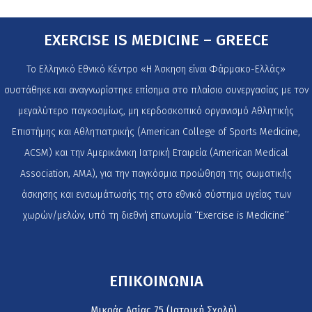
EXERCISE IS MEDICINE – GREECE
Το Ελληνικό Εθνικό Κέντρο «Η Άσκηση είναι Φάρμακο-Ελλάς»
συστάθηκε και αναγνωρίστηκε επίσημα στο πλαίσιο συνεργασίας με τον
μεγαλύτερο παγκοσμίως, μη κερδοσκοπικό οργανισμό Αθλητικής
Επιστήμης και Αθλητιατρικής (American College of Sports Medicine,
ACSM) και την Αμερικάνικη Ιατρική Εταιρεία (American Medical
Association, AMA), για την παγκόσμια προώθηση της σωματικής
άσκησης και ενσωμάτωσής της στο εθνικό σύστημα υγείας των
χωρών/μελών, υπό τη διεθνή επωνυμία ‘‘Exercise is Medicine’’
ΕΠΙΚΟΙΝΩΝΙΑ
Μικράς Ασίας 75 (Ιατρική Σχολή)