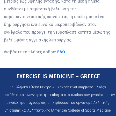
μέτριας έως υψηλής έντασης, κατά τη μέση ηλικία
συνδέεται με σημαντική βελτίωση της
καρδιοαναπνευστικής ικανότητας, η οποία μπορεί να
δημιουργήσει ένα ευνοϊκό μικροπεριβάλλον στον
εγκέφαλο που προάγει τη νευροπλαστικότητα μέσω της
βελτιωμένης αγγειακής λειτουργίας.
Διαβάστε το πλήρες άρθρο:
ΕΔΩ
EXERCISE IS MEDICINE – GREECE
Το Ελληνικό Εθνικό Κέντρο «Η Άσκηση είναι Φάρμακο-Ελλάς»
συστάθηκε και αναγνωρίστηκε επίσημα στο πλαίσιο συνεργασίας με τον
μεγαλύτερο παγκοσμίως, μη κερδοσκοπικό οργανισμό Αθλητικής
Επιστήμης και Αθλητιατρικής (American College of Sports Medicine,