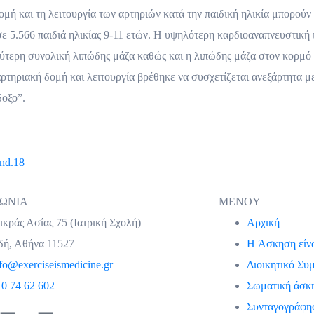
ομή και τη λειτουργία των αρτηριών κατά την παιδική ηλικία μπορούν
ε 5.566 παιδιά ηλικίας 9-11 ετών. Η υψηλότερη καρδιοαναπνευστική 
λύτερη συνολική λιπώδης μάζα καθώς και η λιπώδης μάζα στον κορμό
 αρτηριακή δομή και λειτουργία βρέθηκε να συσχετίζεται ανεξάρτητα 
δοξο”.
and.18
ΝΩΝΙΑ
MENOY
κράς Ασίας 75 (Ιατρική Σχολή)
Αρχική
δή, Αθήνα 11527
H Άσκηση είν
fo@exerciseismedicine.gr
Διοικητικό Συ
10 74 62 602
Σωματική άσκη
Συνταγογράφησ