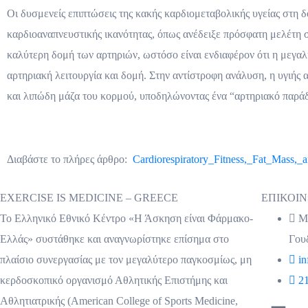
Οι δυσμενείς επιπτώσεις της κακής καρδιομεταβολικής υγείας στη δ
καρδιοαναπνευστικής ικανότητας, όπως ανέδειξε πρόσφατη μελέτη σ
καλύτερη δομή των αρτηριών, ωστόσο είναι ενδιαφέρον ότι η μεγα
αρτηριακή λειτουργία και δομή. Στην αντίστροφη ανάλυση, η υγιής
και λιπώδη μάζα του κορμού, υποδηλώνοντας ένα “αρτηριακό παρά
Διαβάστε το πλήρες άρθρο:
Cardiorespiratory_Fitness,_Fat_Mass,_
EXERCISE IS MEDICINE – GREECE
ΕΠΙΚΟΙ
Το Ελληνικό Εθνικό Κέντρο «Η Άσκηση είναι Φάρμακο-
Μι
Ελλάς» συστάθηκε και αναγνωρίστηκε επίσημα στο
Γου
πλαίσιο συνεργασίας με τον μεγαλύτερο παγκοσμίως, μη
in
κερδοσκοπικό οργανισμό Αθλητικής Επιστήμης και
2
Αθλητιατρικής (American College of Sports Medicine,