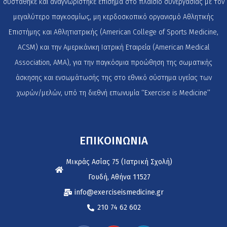
συστάθηκε και αναγνωρίστηκε επίσημα στο πλαίσιο συνεργασίας με τον
μεγαλύτερο παγκοσμίως, μη κερδοσκοπικό οργανισμό Αθλητικής
Επιστήμης και Αθλητιατρικής (American College of Sports Medicine,
ACSM) και την Αμερικάνικη Ιατρική Εταιρεία (American Medical
Association, AMA), για την παγκόσμια προώθηση της σωματικής
άσκησης και ενσωμάτωσής της στο εθνικό σύστημα υγείας των
χωρών/μελών, υπό τη διεθνή επωνυμία ‘‘Exercise is Medicine’’
ΕΠΙΚΟΙΝΩΝΙΑ
Μικράς Ασίας 75 (Ιατρική Σχολή)
Γουδή, Αθήνα 11527
info@exerciseismedicine.gr
210 74 62 602