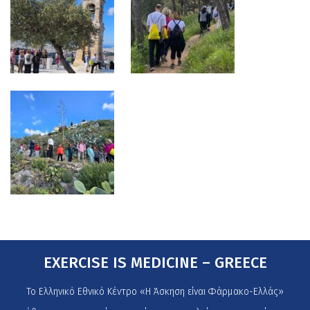
EXERCISE IS MEDICINE – GREECE
Το Ελληνικό Εθνικό Κέντρο «Η Άσκηση είναι Φάρμακο-Ελλάς»