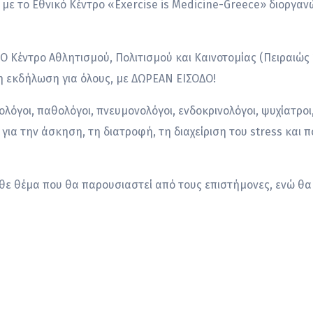
α με το Εθνικό Κέντρο «Exercise is Medicine-Greece» διοργα
Ο Κέντρο Αθλητισμού, Πολιτισμού και Καινοτομίας (Πειραιώς 
ρη εκδήλωση για όλους, με ΔΩΡΕΑΝ ΕΙΣΟΔΟ!
όγοι, παθολόγοι, πνευμονολόγοι, ενδοκρινολόγοι, ψυχίατροι
, για την άσκηση, τη διατροφή, τη διαχείριση του stress και
κάθε θέμα που θα παρουσιαστεί από τους επιστήμονες, ενώ θ