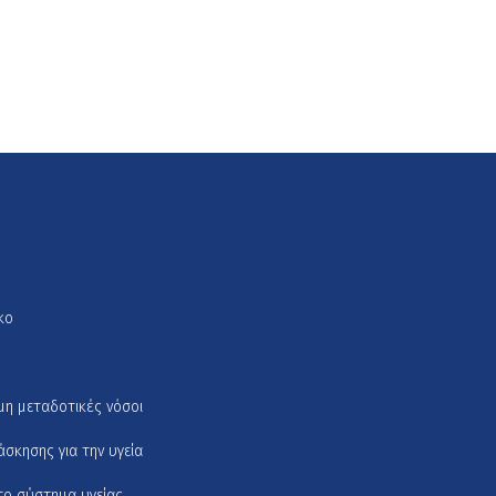
κο
μη μεταδοτικές νόσοι
σκησης για την υγεία
το σύστημα υγείας