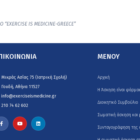
Ο “EXERCISE IS MEDICINE-GREECE”
ΠΙΚΟΙΝΩΝΙΑ
MENOY
Μικράς Ασίας 75 (Ιατρική Σχολή)
Αρχική
Γουδή, Αθήνα 11527
H Άσκηση είναι φάρμα
info@exerciseismedicine.gr
Διοικητικό Συμβούλιο
210 74 62 602
Σωματική άσκηση και 
Συνταγογράφηση της ά
Η σωματική άσκηση σ