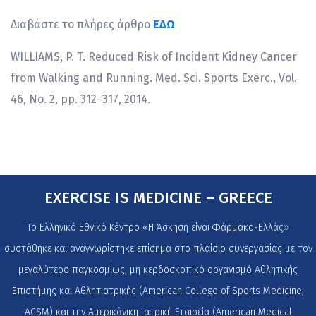
Διαβάστε το πλήρες άρθρο
ΕΔΩ
WILLIAMS, P. T. Reduced Risk of Incident Kidney Cancer
from Walking and Running. Med. Sci. Sports Exerc., Vol.
46, No. 2, pp. 312–317, 2014.
EXERCISE IS MEDICINE – GREECE
Το Ελληνικό Εθνικό Κέντρο «Η Άσκηση είναι Φάρμακο-Ελλάς»
συστάθηκε και αναγνωρίστηκε επίσημα στο πλαίσιο συνεργασίας με τον
μεγαλύτερο παγκοσμίως, μη κερδοσκοπικό οργανισμό Αθλητικής
Επιστήμης και Αθλητιατρικής (American College of Sports Medicine,
ACSM) και την Αμερικάνικη Ιατρική Εταιρεία (American Medical