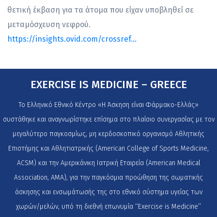
θετική έκβαση για τα άτομα που είχαν υποβληθεί σε
μεταμόσχευση νεφρού.
https://insights.ovid.com/crossref…
EXERCISE IS MEDICINE – GREECE
Το Ελληνικό Εθνικό Κέντρο «Η Άσκηση είναι Φάρμακο-Ελλάς»
συστάθηκε και αναγνωρίστηκε επίσημα στο πλαίσιο συνεργασίας με τον
μεγαλύτερο παγκοσμίως, μη κερδοσκοπικό οργανισμό Αθλητικής
Επιστήμης και Αθλητιατρικής (American College of Sports Medicine,
ACSM) και την Αμερικάνικη Ιατρική Εταιρεία (American Medical
Association, AMA), για την παγκόσμια προώθηση της σωματικής
άσκησης και ενσωμάτωσής της στο εθνικό σύστημα υγείας των
χωρών/μελών, υπό τη διεθνή επωνυμία ‘‘Exercise is Medicine’’