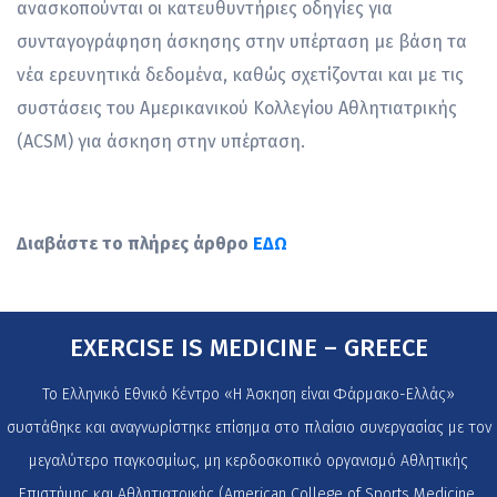
ανασκοπούνται οι κατευθυντήριες οδηγίες για
συνταγογράφηση άσκησης στην υπέρταση με βάση τα
νέα ερευνητικά δεδομένα, καθώς σχετίζονται και με τις
συστάσεις του Αμερικανικού Κολλεγίου Αθλητιατρικής
(ACSM) για άσκηση στην υπέρταση.
Διαβάστε το πλήρες άρθρο
ΕΔΩ
EXERCISE IS MEDICINE – GREECE
Το Ελληνικό Εθνικό Κέντρο «Η Άσκηση είναι Φάρμακο-Ελλάς»
συστάθηκε και αναγνωρίστηκε επίσημα στο πλαίσιο συνεργασίας με τον
μεγαλύτερο παγκοσμίως, μη κερδοσκοπικό οργανισμό Αθλητικής
Επιστήμης και Αθλητιατρικής (American College of Sports Medicine,