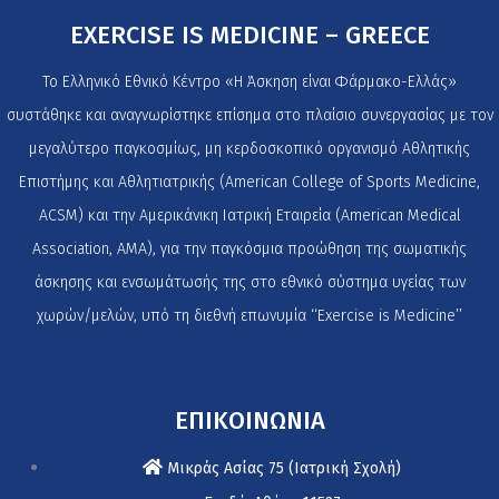
EXERCISE IS MEDICINE – GREECE
Το Ελληνικό Εθνικό Κέντρο «Η Άσκηση είναι Φάρμακο-Ελλάς»
συστάθηκε και αναγνωρίστηκε επίσημα στο πλαίσιο συνεργασίας με τον
μεγαλύτερο παγκοσμίως, μη κερδοσκοπικό οργανισμό Αθλητικής
Επιστήμης και Αθλητιατρικής (American College of Sports Medicine,
ACSM) και την Αμερικάνικη Ιατρική Εταιρεία (American Medical
Association, AMA), για την παγκόσμια προώθηση της σωματικής
άσκησης και ενσωμάτωσής της στο εθνικό σύστημα υγείας των
χωρών/μελών, υπό τη διεθνή επωνυμία ‘‘Exercise is Medicine’’
ΕΠΙΚΟΙΝΩΝΙΑ
Μικράς Ασίας 75 (Ιατρική Σχολή)