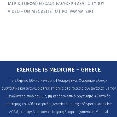
ΙΑΤΡΙΚΗ (ΙΕΦΑΙ) ΕΙΣΟΔΟΣ ΕΛΕΥΘΕΡΗ ΔΕΛΤΙΟ ΤΥΠΟΥ
VIDEO – OMIΛΙΕΣ ΔΕΙΤΕ ΤΟ ΠΡΟΓΡΑΜΜΑ ΕΔΩ
EXERCISE IS MEDICINE – GREECE
Το Ελληνικό Εθνικό Κέντρο «Η Άσκηση είναι Φάρμακο-Ελλάς»
συστάθηκε και αναγνωρίστηκε επίσημα στο πλαίσιο συνεργασίας με τον
μεγαλύτερο παγκοσμίως, μη κερδοσκοπικό οργανισμό Αθλητικής
Επιστήμης και Αθλητιατρικής (American College of Sports Medicine,
ACSM) και την Αμερικάνικη Ιατρική Εταιρεία (American Medical