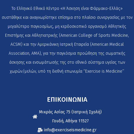
Το Ελληνικό Εθνικό Κέντρο «Η Άσκηση είναι Φάρμακο-Ελλάς»
συστάθηκε και αναγνωρίστηκε επίσημα στο πλαίσιο συνεργασίας με τον
μεγαλύτερο παγκοσμίως, μη κερδοσκοπικό οργανισμό Αθλητικής
Επιστήμης και Αθλητιατρικής (American College of Sports Medicine,
ACSM) και την Αμερικάνικη Ιατρική Εταιρεία (American Medical
Association, AMA), για την παγκόσμια προώθηση της σωματικής
άσκησης και ενσωμάτωσής της στο εθνικό σύστημα υγείας των
χωρών/μελών, υπό τη διεθνή επωνυμία ‘‘Exercise is Medicine’’
ΕΠΙΚΟΙΝΩΝΙΑ
Μικράς Ασίας 75 (Ιατρική Σχολή)
Γουδή, Αθήνα 11527
info@exerciseismedicine.gr