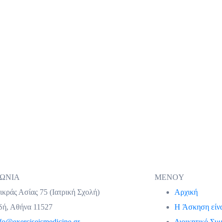
ΝΩΝΙΑ
MENOY
κράς Ασίας 75 (Ιατρική Σχολή)
Αρχική
δή, Αθήνα 11527
H Άσκηση είν
fo@exerciseismedicine.gr
Διοικητικό Συ