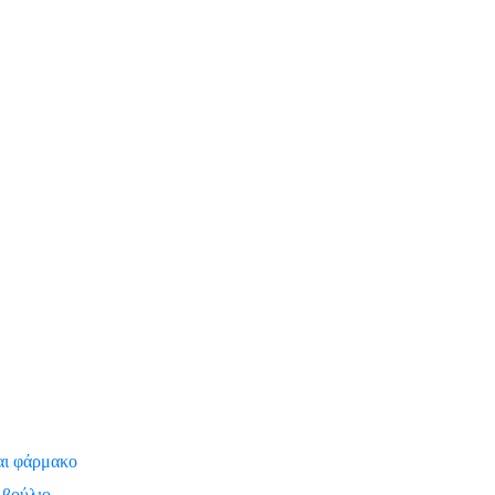
αι φάρμακο
μβούλιο