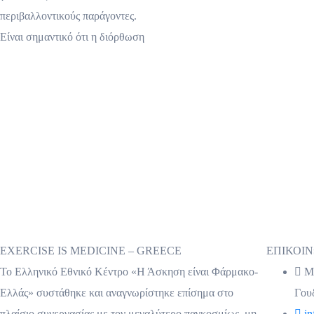
περιβαλλοντικούς παράγοντες.
Είναι σημαντικό ότι η διόρθωση
EXERCISE IS MEDICINE – GREECE
ΕΠΙΚΟΙ
Το Ελληνικό Εθνικό Κέντρο «Η Άσκηση είναι Φάρμακο-
Μι
Ελλάς» συστάθηκε και αναγνωρίστηκε επίσημα στο
Γου
πλαίσιο συνεργασίας με τον μεγαλύτερο παγκοσμίως, μη
in