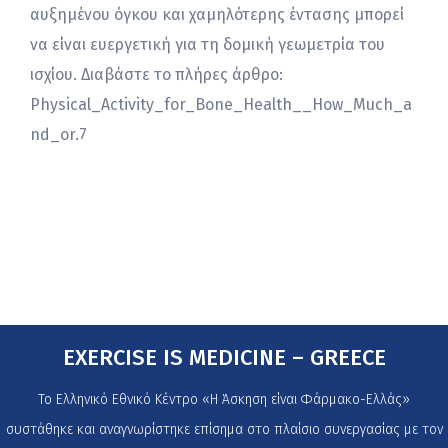
αυξημένου όγκου και χαμηλότερης έντασης μπορεί
να είναι ευεργετική για τη δομική γεωμετρία του
ισχίου. Διαβάστε το πλήρες άρθρο:
Physical_Activity_for_Bone_Health__How_Much_a
nd_or.7
EXERCISE IS MEDICINE – GREECE
Το Ελληνικό Εθνικό Κέντρο «Η Άσκηση είναι Φάρμακο-Ελλάς»
συστάθηκε και αναγνωρίστηκε επίσημα στο πλαίσιο συνεργασίας με τον