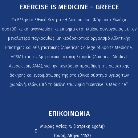
EXERCISE IS MEDICINE – GREECE
Το Ελληνικό Εθνικό Κέντρο «Η Άσκηση είναι Φάρμακο-Ελλάς»
συστάθηκε και αναγνωρίστηκε επίσημα στο πλαίσιο συνεργασίας με τον
μεγαλύτερο παγκοσμίως, μη κερδοσκοπικό οργανισμό Αθλητικής
Επιστήμης και Αθλητιατρικής (American College of Sports Medicine,
ACSM) και την Αμερικάνικη Ιατρική Εταιρεία (American Medical
Association, AMA), για την παγκόσμια προώθηση της σωματικής
άσκησης και ενσωμάτωσής της στο εθνικό σύστημα υγείας των
χωρών/μελών, υπό τη διεθνή επωνυμία ‘‘Exercise is Medicine’’
ΕΠΙΚΟΙΝΩΝΙΑ
Μικράς Ασίας 75 (Ιατρική Σχολή)
Γουδή, Αθήνα 11527