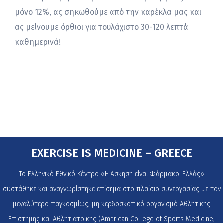
μόνο 12%, ας σηκωθούμε από την καρέκλα μας και
ας μείνουμε όρθιοι για τουλάχιστο 30-120 λεπτά
καθημερινά!
EXERCISE IS MEDICINE – GREECE
Το Ελληνικό Εθνικό Κέντρο «Η Άσκηση είναι Φάρμακο-Ελλάς»
συστάθηκε και αναγνωρίστηκε επίσημα στο πλαίσιο συνεργασίας με τον
μεγαλύτερο παγκοσμίως, μη κερδοσκοπικό οργανισμό Αθλητικής
Επιστήμης και Αθλητιατρικής (American College of Sports Medicine,