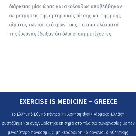
διάρκειας μίας ώρας και ακολούθως υποβλήθηκαν
σε μετρήσεις της αρτηριακής πίεσης και της ροής
αίματος των κάτω άκρων τους. Τα αποτελέσματα
της έρευνας έδειξαν ότι όλοι οι συμμετέχοντες
EXERCISE IS MEDICINE – GREECE
Το Ελληνικό Εθνικό Κέντρο «Η Άσκηση είναι Φάρμακο-Ελλάς»
συστάθηκε και αναγνωρίστηκε επίσημα στο πλαίσιο συνεργασίας με τον
μεγαλύτερο παγκοσμίως, μη κερδοσκοπικό οργανισμό Αθλητικής