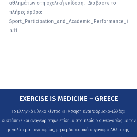
αθλημάτων στη σχολική επίδοση. Διαβάστε το
πλήρες άρθρο:
Sport_Participation_and_Academic_Performance_i
n.11
EXERCISE IS MEDICINE – GREECE
Το Ελληνικό Εθνικό Κέντρο «Η Άσκηση είναι Φάρμακο-Ελλάς»
συστάθηκε και αναγνωρίστηκε επίσημα στο πλαίσιο συνεργασίας με τον
μεγαλύτερο παγκοσμίως, μη κερδοσκοπικό οργανισμό Αθλητικής