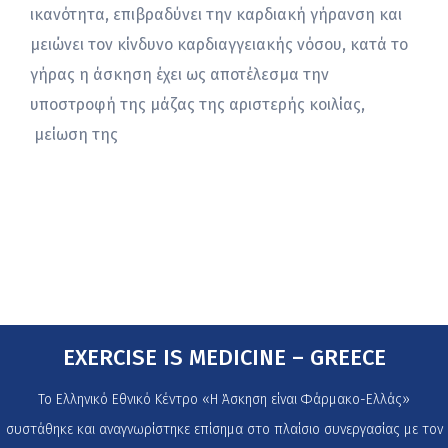
ικανότητα, επιβραδύνει την καρδιακή γήρανση και
μειώνει τον κίνδυνο καρδιαγγειακής νόσου, κατά το
γήρας η άσκηση έχει ως αποτέλεσμα την
υποστροφή της μάζας της αριστερής κοιλίας,
μείωση της
EXERCISE IS MEDICINE – GREECE
Το Ελληνικό Εθνικό Κέντρο «Η Άσκηση είναι Φάρμακο-Ελλάς»
συστάθηκε και αναγνωρίστηκε επίσημα στο πλαίσιο συνεργασίας με τον