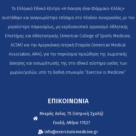
Το Ελληνικό Εθνικό Κέντρο «Η Άσκηση είναι Φάρμακο-Ελλάς»
συστάθηκε και αναγνωρίστηκε επίσημα στο πλαίσιο συνεργασίας με τον
μεγαλύτερο παγκοσμίως, μη κερδοσκοπικό οργανισμό Αθλητικής
Επιστήμης και Αθλητιατρικής (American College of Sports Medicine,
ACSM) και την Αμερικάνικη Ιατρική Εταιρεία (American Medical
Association, AMA), για την παγκόσμια προώθηση της σωματικής
άσκησης και ενσωμάτωσής της στο εθνικό σύστημα υγείας των
χωρών/μελών, υπό τη διεθνή επωνυμία ‘‘Exercise is Medicine’’
ΕΠΙΚΟΙΝΩΝΙΑ
Μικράς Ασίας 75 (Ιατρική Σχολή)
Γουδή, Αθήνα 11527
info@exerciseismedicine.gr