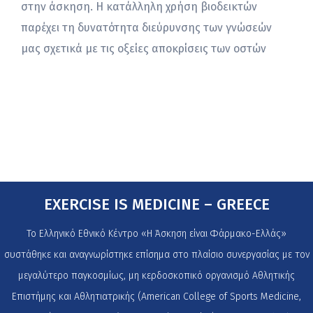
στην άσκηση. Η κατάλληλη χρήση βιοδεικτών
παρέχει τη δυνατότητα διεύρυνσης των γνώσεών
μας σχετικά με τις οξείες αποκρίσεις των οστών
EXERCISE IS MEDICINE – GREECE
Το Ελληνικό Εθνικό Κέντρο «Η Άσκηση είναι Φάρμακο-Ελλάς»
συστάθηκε και αναγνωρίστηκε επίσημα στο πλαίσιο συνεργασίας με τον
μεγαλύτερο παγκοσμίως, μη κερδοσκοπικό οργανισμό Αθλητικής
Επιστήμης και Αθλητιατρικής (American College of Sports Medicine,