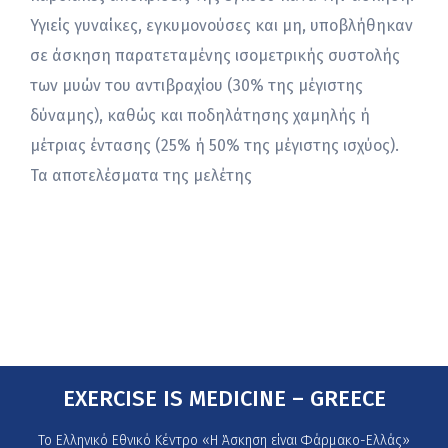
Υγιείς γυναίκες, εγκυμονούσες και μη, υποβλήθηκαν
σε άσκηση παρατεταμένης ισομετρικής συστολής
των μυών του αντιβραχίου (30% της μέγιστης
δύναμης), καθώς και ποδηλάτησης χαμηλής ή
μέτριας έντασης (25% ή 50% της μέγιστης ισχύος).
Τα αποτελέσματα της μελέτης
EXERCISE IS MEDICINE – GREECE
Το Ελληνικό Εθνικό Κέντρο «Η Άσκηση είναι Φάρμακο-Ελλάς»