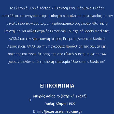
Το Ελληνικό Εθνικό Κέντρο «Η Άσκηση είναι Φάρμακο-Ελλάς»
συστάθηκε και αναγνωρίστηκε επίσημα στο πλαίσιο συνεργασίας με τον
μεγαλύτερο παγκοσμίως, μη κερδοσκοπικό οργανισμό Αθλητικής
Επιστήμης και Αθλητιατρικής (American College of Sports Medicine,
ACSM) και την Αμερικάνικη Ιατρική Εταιρεία (American Medical
Association, AMA), για την παγκόσμια προώθηση της σωματικής
άσκησης και ενσωμάτωσής της στο εθνικό σύστημα υγείας των
χωρών/μελών, υπό τη διεθνή επωνυμία ‘‘Exercise is Medicine’’
ΕΠΙΚΟΙΝΩΝΙΑ
Μικράς Ασίας 75 (Ιατρική Σχολή)
Γουδή, Αθήνα 11527
info@exerciseismedicine.gr