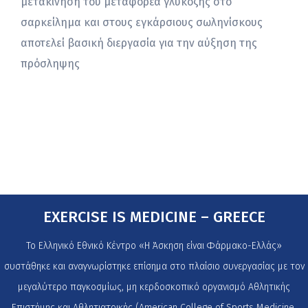
μετακίνηση του μεταφορέα γλυκόζης στο
σαρκείλημα και στους εγκάρσιους σωληνίσκους
αποτελεί βασική διεργασία για την αύξηση της
πρόσληψης
EXERCISE IS MEDICINE – GREECE
Το Ελληνικό Εθνικό Κέντρο «Η Άσκηση είναι Φάρμακο-Ελλάς»
συστάθηκε και αναγνωρίστηκε επίσημα στο πλαίσιο συνεργασίας με τον
μεγαλύτερο παγκοσμίως, μη κερδοσκοπικό οργανισμό Αθλητικής
Επιστήμης και Αθλητιατρικής (American College of Sports Medicine,