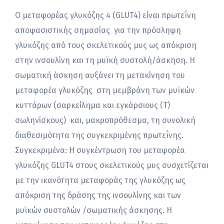
Ο μεταφορέας γλυκόζης 4 (GLUT4) είναι πρωτεΐνη
αποφασιστικής σημασίας για την πρόσληψη
γλυκόζης από τους σκελετικούς μυς ως απόκριση
στην ινσουλίνη και τη μυϊκή συστολή/άσκηση. Η
σωματική άσκηση αυξάνει τη μετακίνηση του
μεταφορέα γλυκόζης στη μεμβράνη των μυϊκών
κυττάρων (σαρκείλημα και εγκάρσιους (Τ)
σωληνίσκους) και, μακροπρόθεσμα, τη συνολική
διαθεσιμότητα της συγκεκριμένης πρωτεΐνης.
Συγκεκριμένα: Η συγκέντρωση του μεταφορέα
γλυκόζης GLUT4 στους σκελετικούς μυς συσχετίζεται
με την ικανότητα μεταφοράς της γλυκόζης ως
απόκριση της δράσης της ινσουλίνης και των
μυϊκών συστολών /σωματικής άσκησης. Η