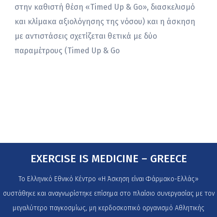
στην καθιστή θέση «Timed Up & Go», διασκελισμό
και κλίμακα αξιολόγησης της νόσου) και η άσκηση
με αντιστάσεις σχετίζεται θετικά με δύο
παραμέτρους (Timed Up & Go
EXERCISE IS MEDICINE – GREECE
Το Ελληνικό Εθνικό Κέντρο «Η Άσκηση είναι Φάρμακο-Ελλάς»
συστάθηκε και αναγνωρίστηκε επίσημα στο πλαίσιο συνεργασίας με τον
μεγαλύτερο παγκοσμίως, μη κερδοσκοπικό οργανισμό Αθλητικής