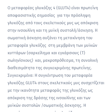
Ο μεταφορέας γλυκόζης 4 (GLUT4) είναι πρωτεΐνη
αποφασιστικής σημασίας για την πρόσληψη
γλυκόζης από τους σκελετικούς μυς ως απόκριση
στην ινσουλίνη και τη μυϊκή συστολή/άσκηση. Η
σωματική άσκηση αυξάνει τη μετακίνηση του
μεταφορέα γλυκόζης στη μεμβράνη των μυϊκών
κυττάρων (σαρκείλημα και εγκάρσιους (Τ)
σωληνίσκους) και, μακροπρόθεσμα, τη συνολική
διαθεσιμότητα της συγκεκριμένης πρωτεΐνης.
Συγκεκριμένα: Η συγκέντρωση του μεταφορέα
γλυκόζης GLUT4 στους σκελετικούς μυς συσχετίζεται
με την ικανότητα μεταφοράς της γλυκόζης ως
απόκριση της δράσης της ινσουλίνης και των
μυϊκών συστολών /σωματικής άσκησης. Η