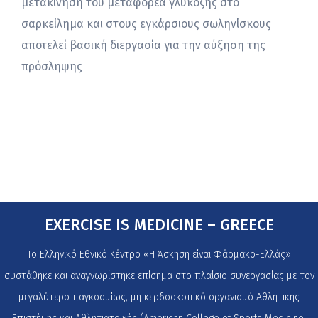
μετακίνηση του μεταφορέα γλυκόζης στο
σαρκείλημα και στους εγκάρσιους σωληνίσκους
αποτελεί βασική διεργασία για την αύξηση της
πρόσληψης
EXERCISE IS MEDICINE – GREECE
Το Ελληνικό Εθνικό Κέντρο «Η Άσκηση είναι Φάρμακο-Ελλάς»
συστάθηκε και αναγνωρίστηκε επίσημα στο πλαίσιο συνεργασίας με τον
μεγαλύτερο παγκοσμίως, μη κερδοσκοπικό οργανισμό Αθλητικής