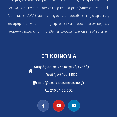
Επιστήμης και Αθλητιατρικής (American College of Sports Medicine,
ACSM) και την Αμερικάνικη Ιατρική Εταιρεία (American Medical
Association, AMA), για την παγκόσμια προώθηση της σωματικής
άσκησης και ενσωμάτωσής της στο εθνικό σύστημα υγείας των
χωρών/μελών, υπό τη διεθνή επωνυμία ‘‘Exercise is Medicine’’
ΕΠΙΚΟΙΝΩΝΙΑ
Μικράς Ασίας 75 (Ιατρική Σχολή)
Γουδή, Αθήνα 11527
info@exerciseismedicine.gr
210 74 62 602