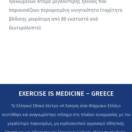
ηλικιωμένων Άτομα μεγαλύτερης ηλικίας που
παρουσιάζουν περιορισμένη κινητικότητα (ταχύτητα
βάδισης μικρότερη από 80 εκατοστά ανά
δευτερόλεπτο)
EXERCISE IS MEDICINE – GREECE
Το Ελληνικό Εθνικό Κέντρο «Η Άσκηση είναι Φάρμακο-Ελλάς»
συστάθηκε και αναγνωρίστηκε επίσημα στο πλαίσιο συνεργασίας με τον
μεγαλύτερο παγκοσμίως, μη κερδοσκοπικό οργανισμό Αθλητικής