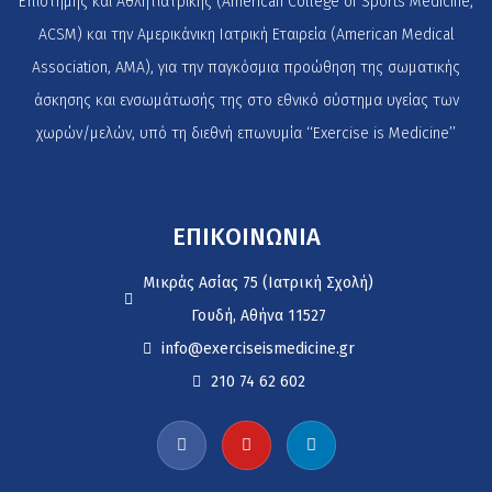
Επιστήμης και Αθλητιατρικής (American College of Sports Medicine,
ACSM) και την Αμερικάνικη Ιατρική Εταιρεία (American Medical
Association, AMA), για την παγκόσμια προώθηση της σωματικής
άσκησης και ενσωμάτωσής της στο εθνικό σύστημα υγείας των
χωρών/μελών, υπό τη διεθνή επωνυμία ‘‘Exercise is Medicine’’
ΕΠΙΚΟΙΝΩΝΙΑ
Μικράς Ασίας 75 (Ιατρική Σχολή)
Γουδή, Αθήνα 11527
info@exerciseismedicine.gr
210 74 62 602