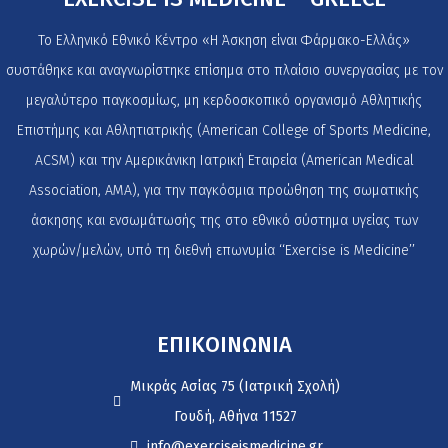
Το Ελληνικό Εθνικό Κέντρο «Η Άσκηση είναι Φάρμακο-Ελλάς»
συστάθηκε και αναγνωρίστηκε επίσημα στο πλαίσιο συνεργασίας με τον
μεγαλύτερο παγκοσμίως, μη κερδοσκοπικό οργανισμό Αθλητικής
Επιστήμης και Αθλητιατρικής (American College of Sports Medicine,
ACSM) και την Αμερικάνικη Ιατρική Εταιρεία (American Medical
Association, AMA), για την παγκόσμια προώθηση της σωματικής
άσκησης και ενσωμάτωσής της στο εθνικό σύστημα υγείας των
χωρών/μελών, υπό τη διεθνή επωνυμία ‘‘Exercise is Medicine’’
ΕΠΙΚΟΙΝΩΝΙΑ
Μικράς Ασίας 75 (Ιατρική Σχολή)
Γουδή, Αθήνα 11527
info@exerciseismedicine.gr