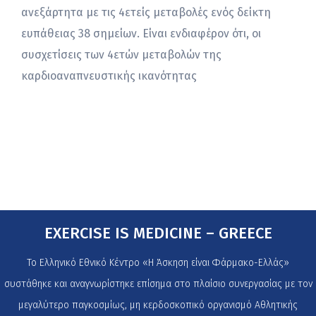
ανεξάρτητα με τις 4ετείς μεταβολές ενός δείκτη
ευπάθειας 38 σημείων. Είναι ενδιαφέρον ότι, οι
συσχετίσεις των 4ετών μεταβολών της
καρδιοαναπνευστικής ικανότητας
EXERCISE IS MEDICINE – GREECE
Το Ελληνικό Εθνικό Κέντρο «Η Άσκηση είναι Φάρμακο-Ελλάς»
συστάθηκε και αναγνωρίστηκε επίσημα στο πλαίσιο συνεργασίας με τον
μεγαλύτερο παγκοσμίως, μη κερδοσκοπικό οργανισμό Αθλητικής