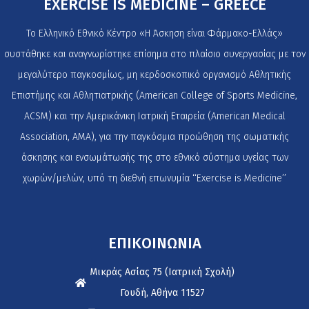
EXERCISE IS MEDICINE – GREECE
Το Ελληνικό Εθνικό Κέντρο «Η Άσκηση είναι Φάρμακο-Ελλάς»
συστάθηκε και αναγνωρίστηκε επίσημα στο πλαίσιο συνεργασίας με τον
μεγαλύτερο παγκοσμίως, μη κερδοσκοπικό οργανισμό Αθλητικής
Επιστήμης και Αθλητιατρικής (American College of Sports Medicine,
ACSM) και την Αμερικάνικη Ιατρική Εταιρεία (American Medical
Association, AMA), για την παγκόσμια προώθηση της σωματικής
άσκησης και ενσωμάτωσής της στο εθνικό σύστημα υγείας των
χωρών/μελών, υπό τη διεθνή επωνυμία ‘‘Exercise is Medicine’’
ΕΠΙΚΟΙΝΩΝΙΑ
Μικράς Ασίας 75 (Ιατρική Σχολή)
Γουδή, Αθήνα 11527